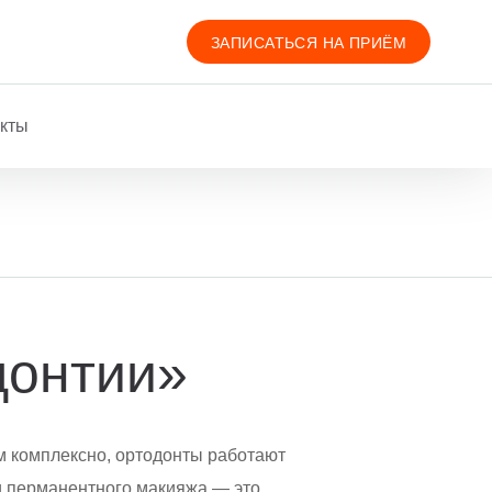
ЗАПИСАТЬСЯ НА ПРИЁМ
акты
донтии»
ем комплексно, ортодонты работают
 и перманентного макияжа — это