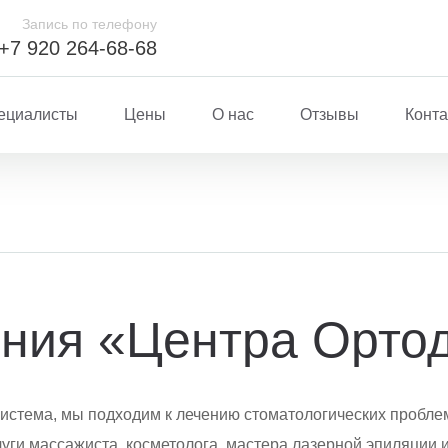
Запись по телефону
+7 920 264-68-68
ециалисты
Цены
О нас
Отзывы
Конт
ния «Центра Орто
 система, мы подходим к лечению стоматологических пробл
луги массажиста, косметолога, мастера лазерной эпиляции