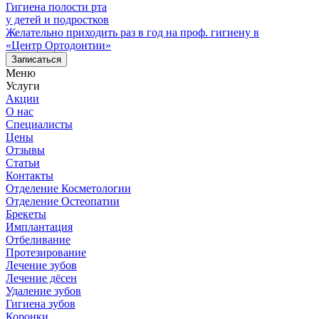
Гигиена полости рта
у детей и подростков
Желательно приходить раз в год на проф. гигиену в
«Центр Ортодонтии»
Записаться
Меню
Услуги
Акции
О нас
Специалисты
Цены
Отзывы
Статьи
Контакты
Отделение Косметологии
Отделение Остеопатии
Брекеты
Имплантация
Отбеливание
Протезирование
Лечение зубов
Лечение дёсен
Удаление зубов
Гигиена зубов
Коронки