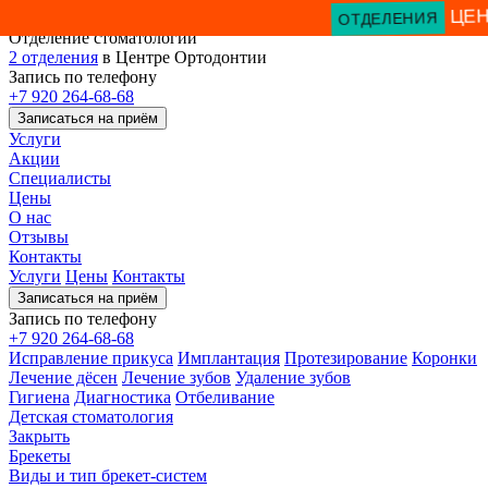
ЦЕ
Отделение стоматологии
2 отделения
в Центре Ортодонтии
Запись по телефону
+7 920 264-68-68
Записаться на приём
Услуги
Акции
Специалисты
Цены
О нас
Отзывы
Контакты
Услуги
Цены
Контакты
Записаться на приём
Запись по телефону
+7 920 264-68-68
Исправление прикуса
Имплантация
Протезирование
Коронки
Лечение дёсен
Лечение зубов
Удаление зубов
Гигиена
Диагностика
Отбеливание
Детская стоматология
Закрыть
Брекеты
Виды и тип брекет-систем