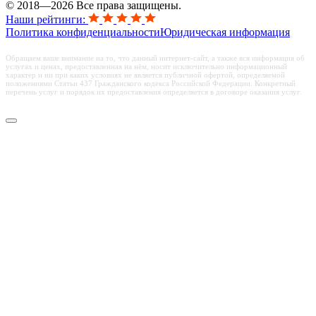
© 2018—2026 Все права защищены.
Наши рейтинги:
Политика конфиденциальности
Юридическая информация
Обращаем ваше внимание на то, что данный интернет-сайт, а также вся информация об
услугах и ценах, предоставленная на нём, носит исключительно информационный
характер и ни при каких условиях не является публичной офертой, определяемой
положениями Статьи 437 Гражданского кодекса Российской Федерации. Конкретный
перечень услуг и порядок их предоставления определяется в договоре оказания услуг.