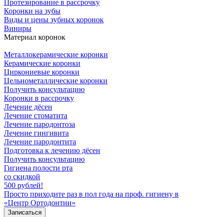
Протезирование в рассрочку
Коронки на зубы
Виды и цены зубных коронок
Виниры
Материал коронок
Металлокерамические коронки
Керамические коронки
Циркониевые коронки
Цельнометаллические коронки
Получить консультацию
Коронки в рассрочку
Лечение дёсен
Лечение стоматита
Лечение пародонтоза
Лечение гингивита
Лечение пародонтита
Подготовка к лечению дёсен
Получить консультацию
Гигиена полости рта
со скидкой
500 рублей!
Просто приходите раз в пол года на проф. гигиену в
«Центр Ортодонтии»
Записаться