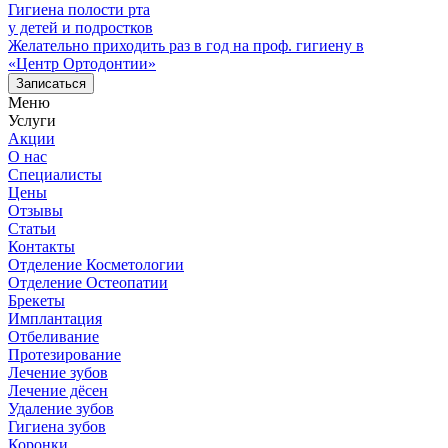
Гигиена полости рта
у детей и подростков
Желательно приходить раз в год на проф. гигиену в
«Центр Ортодонтии»
Записаться
Меню
Услуги
Акции
О нас
Специалисты
Цены
Отзывы
Статьи
Контакты
Отделение Косметологии
Отделение Остеопатии
Брекеты
Имплантация
Отбеливание
Протезирование
Лечение зубов
Лечение дёсен
Удаление зубов
Гигиена зубов
Коронки