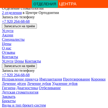
ЦЕНТРА
Отделение стоматологии
2 отделения
в Центре Ортодонтии
Запись по телефону
+7 920 264-68-68
Записаться на приём
Услуги
Акции
Специалисты
Цены
О нас
Отзывы
Контакты
Услуги
Цены
Контакты
Записаться на приём
Запись по телефону
+7 920 264-68-68
Исправление прикуса
Имплантация
Протезирование
Коронки
Лечение дёсен
Лечение зубов
Удаление зубов
Гигиена
Диагностика
Отбеливание
Детская стоматология
Закрыть
Брекеты
Виды и тип брекет-систем