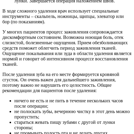
лунки. Завершается операция наложением швов.
В ходе сложного удаления врач использует специальные
инструменты – скальпель, ножницы, щипцы, элеватор или
бор (по показаниям).
У многих пациентов процесс заживления сопровождается
дискомфортным состоянием. Возможна ноющая боль, отек
слизистой, болезненные ощущения. Прием обезболивающих
средств поможет облегчить период заживления тканей.
Ощущение покалывания или зуда в области удаления является
нормой и говорит об интенсивном процессе восстановления
тканей.
После удаления зуба на его месте формируется кровяной
сгусток. Он очень важен для дальнейшего заживления,
поэтому важно не нарушить его целостность. Общие
рекомендации для пациентов после удаления:
ничего не есть и не пить в течение нескольких часов
после операции;
не полоскать зубы, вечернюю чистку в этот день можно
пропустить;
стараться жевать пищу зубами с другой от лунки
стороны;
не промывать полость рта и не делать других