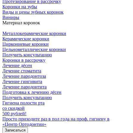
Протезирование в рассрочку
Коронки на зубы
Виды и цены зубных коронок
Виниры
Материал коронок
Металлокерамические коронки
Керамические коронки
Циркониевые коронки
Цельнометаллические коронки
Получить консультацию
Коронки в рассрочку
Лечение дёсен
Лечение стоматита
Лечение пародонтоза
Лечение гингивита
Лечение пародонтита
Подготовка к лечению дёсен
Получить консультацию
Гигиена полости рта
со скидкой
500 рублей!
Просто приходите раз в пол года на проф. гигиену в
«Центр Ортодонтии»
Записаться