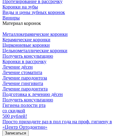
Протезирование в рассрочку
Коронки на зубы
Виды и цены зубных коронок
Виниры
Материал коронок
Металлокерамические коронки
Керамические коронки
Циркониевые коронки
Цельнометаллические коронки
Получить консультацию
Коронки в рассрочку
Лечение дёсен
Лечение стоматита
Лечение пародонтоза
Лечение гингивита
Лечение пародонтита
Подготовка к лечению дёсен
Получить консультацию
Гигиена полости рта
со скидкой
500 рублей!
Просто приходите раз в пол года на проф. гигиену в
«Центр Ортодонтии»
Записаться