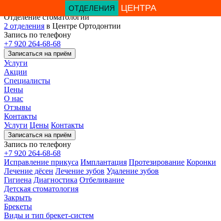
ЦЕНТРА
Отделение стоматологии
2 отделения
в Центре Ортодонтии
Запись по телефону
+7 920 264-68-68
Записаться на приём
Услуги
Акции
Специалисты
Цены
О нас
Отзывы
Контакты
Услуги
Цены
Контакты
Записаться на приём
Запись по телефону
+7 920 264-68-68
Исправление прикуса
Имплантация
Протезирование
Коронки
Лечение дёсен
Лечение зубов
Удаление зубов
Гигиена
Диагностика
Отбеливание
Детская стоматология
Закрыть
Брекеты
Виды и тип брекет-систем