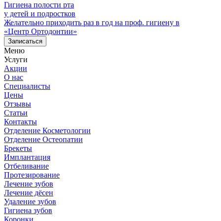
Гигиена полости рта
у детей и подростков
Желательно приходить раз в год на проф. гигиену в
«Центр Ортодонтии»
Записаться
Меню
Услуги
Акции
О нас
Специалисты
Цены
Отзывы
Статьи
Контакты
Отделение Косметологии
Отделение Остеопатии
Брекеты
Имплантация
Отбеливание
Протезирование
Лечение зубов
Лечение дёсен
Удаление зубов
Гигиена зубов
Коронки